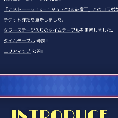
「アメトーーク！×－１９６ おつまみ横丁」とのコラボ
チケット詳細
を更新しました。
タワーステージ入りのタイムテーブル
を更新しました。
タイムテーブル
発表!!
エリアマップ
公開!!
最終出演者発表
!!
第7弾出演者発表
!!
第6弾出演者発表
!!
第5弾出演者発表＆日割り発表
!!
第4弾出演者発表
!!
INTRODUCE
第3弾出演者発表
!!