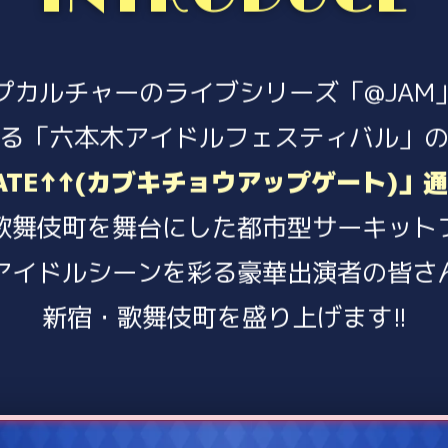
第2弾出演者発表
＆ 「天乃屋」 協力決定!!
第１弾出演者
＆
チケット詳細
発表！
プカルチャーのライブシリーズ
「@JAM
歌舞伎町UP GATE↑↑2025 開催決定！
る
「六本木アイドルフェスティバル」
TE↑↑
(カブキチョウアップゲート)」
通
歌舞伎町を舞台にした
都市型サーキット
アイドルシーンを彩る
豪華出演者の皆さ
新宿・歌舞伎町を盛り上げます!!