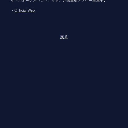
イドルオーケストラユニット。♪楽器新メンバー募集中♪
Official Web
戻る